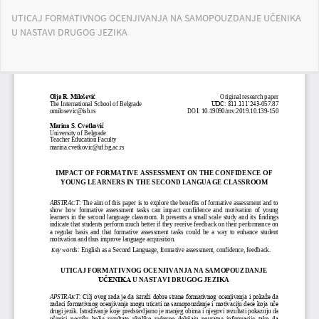
Повратак
UTICAJ FORMATIVNOG OCENJIVANJA NA SAMOPOUZDANJE UČENIKA
на
U NASTAVI DRUGOG JEZIKA
детаље
чланка
Пре
Пр
PD