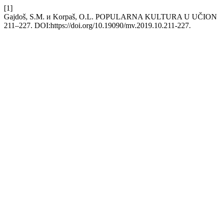
[1]
Gajdoš, S.M. и Korpaš, O.L. POPULARNA KULTURA U UČI
211–227. DOI:https://doi.org/10.19090/mv.2019.10.211-227.