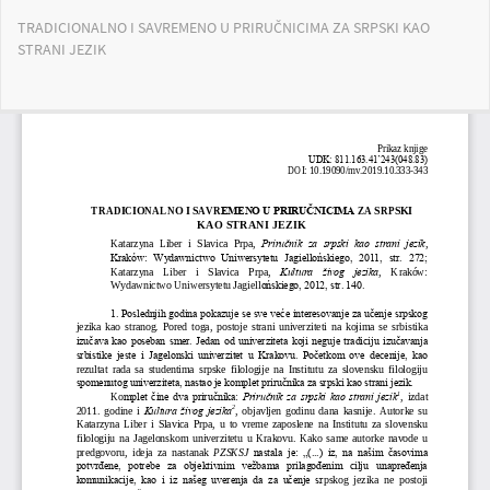
Повратак
TRADICIONALNO I SAVREMENO U PRIRUČNICIMA ZA SRPSKI KAO
на
STRANI JEZIK
детаље
чланка
Пре
Пр
PD